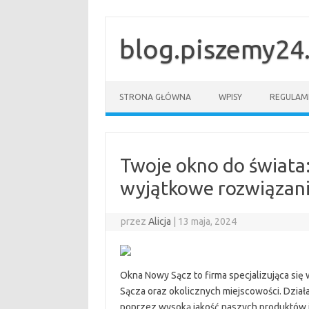
Przejdź
do
treści
blog.piszemy24.
STRONA GŁÓWNA
WPISY
REGULAM
Twoje okno do świata
wyjątkowe rozwiązan
przez
Alicja
|
13 maja, 2024
Okna Nowy Sącz to firma specjalizująca się
Sącza oraz okolicznych miejscowości. Dział
poprzez wysoką jakość naszych produktów i