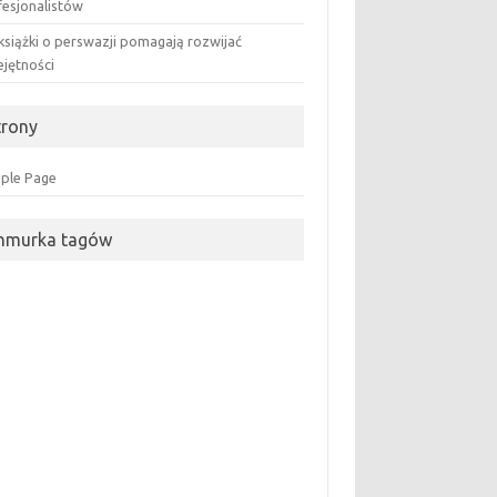
fesjonalistów
książki o perswazji pomagają rozwijać
ejętności
trony
ple Page
hmurka tagów