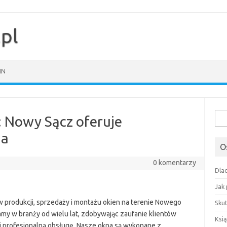
pl
IN
Szuk
: Nowy Sącz oferuje
ia
O
0 komentarzy
Dla
Jak
 w produkcji, sprzedaży i montażu okien na terenie Nowego
Sku
amy w branży od wielu lat, zdobywając zaufanie klientów
Ksią
 profesjonalną obsługę. Nasze okna są wykonane z