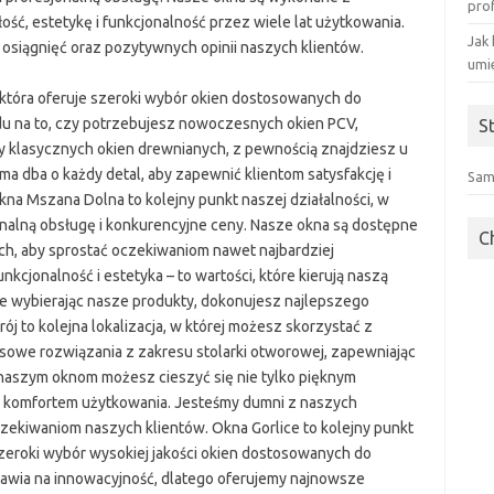
pro
ość, estetykę i funkcjonalność przez wiele lat użytkowania.
Jak 
osiągnięć oraz pozytywnych opinii naszych klientów.
umi
, która oferuje szeroki wybór okien dostosowanych do
du na to, czy potrzebujesz nowoczesnych okien PCV,
S
 klasycznych okien drewnianych, z pewnością znajdziesz u
ma dba o każdy detal, aby zapewnić klientom satysfakcję i
Sam
na Mszana Dolna to kolejny punkt naszej działalności, w
nalną obsługę i konkurencyjne ceny. Nasze okna są dostępne
C
ach, aby sprostać oczekiwaniom nawet najbardziej
cjonalność i estetyka – to wartości, które kierują naszą
że wybierając nasze produkty, dokonujesz najlepszego
ój to kolejna lokalizacja, w której możesz skorzystać z
sowe rozwiązania z zakresu stolarki otworowej, zapewniając
 naszym oknom możesz cieszyć się nie tylko pięknym
 i komfortem użytkowania. Jesteśmy dumni z naszych
zekiwaniom naszych klientów. Okna Gorlice to kolejny punkt
zeroki wybór wysokiej jakości okien dostosowanych do
stawia na innowacyjność, dlatego oferujemy najnowsze