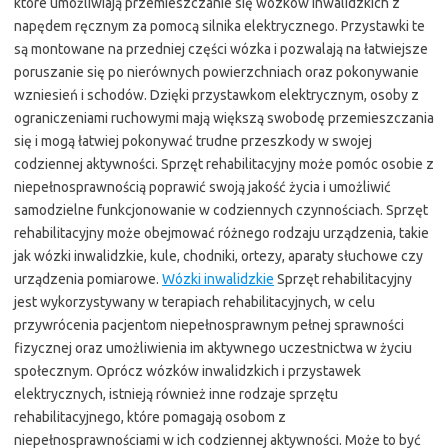
które umożliwiają przemieszczanie się wózków inwalidzkich z
napędem ręcznym za pomocą silnika elektrycznego. Przystawki te
są montowane na przedniej części wózka i pozwalają na łatwiejsze
poruszanie się po nierównych powierzchniach oraz pokonywanie
wzniesień i schodów. Dzięki przystawkom elektrycznym, osoby z
ograniczeniami ruchowymi mają większą swobodę przemieszczania
się i mogą łatwiej pokonywać trudne przeszkody w swojej
codziennej aktywności. Sprzęt rehabilitacyjny może pomóc osobie z
niepełnosprawnością poprawić swoją jakość życia i umożliwić
samodzielne funkcjonowanie w codziennych czynnościach. Sprzęt
rehabilitacyjny może obejmować różnego rodzaju urządzenia, takie
jak wózki inwalidzkie, kule, chodniki, ortezy, aparaty słuchowe czy
urządzenia pomiarowe.
Wózki inwalidzkie
Sprzęt rehabilitacyjny
jest wykorzystywany w terapiach rehabilitacyjnych, w celu
przywrócenia pacjentom niepełnosprawnym pełnej sprawności
fizycznej oraz umożliwienia im aktywnego uczestnictwa w życiu
społecznym. Oprócz wózków inwalidzkich i przystawek
elektrycznych, istnieją również inne rodzaje sprzętu
rehabilitacyjnego, które pomagają osobom z
niepełnosprawnościami w ich codziennej aktywności. Może to być