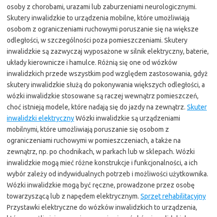
osoby z chorobami, urazami lub zaburzeniami neurologicznymi.
Skutery inwalidzkie to urządzenia mobilne, które umożliwiają
osobom z ograniczeniami ruchowymi poruszanie się na większe
odległości, w szczególności poza pomieszczeniami. Skutery
inwalidzkie są zazwyczaj wyposażone w silnik elektryczny, baterie,
układy kierownicze i hamulce. Różnią się one od wózków
inwalidzkich przede wszystkim pod względem zastosowania, gdyż
skutery inwalidzkie służą do pokonywania większych odległości, a
wózki inwalidzkie stosowane są raczej wewnątrz pomieszczeń,
choć istnieją modele, które nadają się do jazdy na zewnątrz.
Skuter
inwalidzki elektryczny
Wózki inwalidzkie są urządzeniami
mobilnymi, które umożliwiają poruszanie się osobom z
ograniczeniami ruchowymi w pomieszczeniach, a także na
zewnątrz, np. po chodnikach, w parkach lub w sklepach. Wózki
inwalidzkie mogą mieć różne konstrukcje i funkcjonalności, a ich
wybór zależy od indywidualnych potrzeb i możliwości użytkownika.
Wózki inwalidzkie mogą być ręczne, prowadzone przez osobę
towarzyszącą lub z napędem elektrycznym.
Sprzęt rehabilitacyjny
Przystawki elektryczne do wózków inwalidzkich to urządzenia,