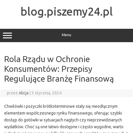
Przejdź
do
blog.piszemy24.pl
treści
Menu
Rola Rządu w Ochronie
Konsumentów: Przepisy
Regulujące Branżę Finansową
przez
Alicja
|
3 stycznia, 2024
Chwilówki i pożyczki krótkoterminowe stały się nieodłącznym
elementem współczesnego rynku finansowego, oferując szybki
dostęp do gotówki w sytuacjach nagłych czy nieprzewidzianych
wydatków. Choć są one łatwo dostępne i często wygodne, warto