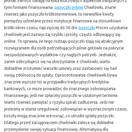
jednak zwrócić uwagę na kilka kluczowych aspektów związanych z
tymi formami finansowania.
pożyczki online
Chwilówki, znane
również jako pożyczki krótkoterminowe, to niewielkie kwoty
pieniędzy udzielane przez instytucje finansowe na stosunkowo
krótki okres czasu, najczęściej do 30 dni.
pożyczki
Proces uzyskania
chwilówki jest zazwyczaj szybki i prosty, często odbywający się
online. To sprawia, że tego rodzaju pożyczki stają się atrakcyjnym
rozwiązaniem dla osób potrzebujących pilnie gotówki na pokrycie
niespodziewanych wydatków czy nagłych potrzeb. Jednakże,
zanim zdecydujesz się na skorzystanie z chwilówki, warto
dokładnie zrozumieć warunki umowy oraz zastanowić się nad
swoją zdolnością do spłaty. Oprocentowanie chwilówek bywa
znacznie wyższe niż w przypadku tradycyjnych kredytów
bankowych, co może prowadzić do znacznego zobowiązania
finansowego, jeśli nie spłacimy pożyczki w ustalonym terminie.
Warto również pamiętać o ryzyku spirali zadłużenia. Jeśli nie
jesteśmy w stanie uregulować zobowiązań w wyznaczonym czasie,
koszty mogą znacznie wzrosnąć, co utrudni spłatę pożyczki.
Dlatego przed zaciągnięciem chwilówki zaleca się dokładne
przemyślenie swojej sytuacji finansowej. Alternatywą dla