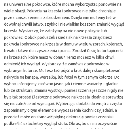
na uniwersalne pokrowce, które można wykorzystać ponownie na
wiele okazji. Pokrycia na krzesła i pokrowce nie tylko chronią je
przez zniszczeniem i zabrudzeniem. Dzięki nim możemy też w
dowolnej chwili łatwo, szybko i niewielkim kosztem zmienić wygląd
krzesła. Wystarczy, że założymy na nie nowe pokrycie lub
pokrowiec. Oobok poduszek i siedzisk na krzesła znajdziesz
pokrycia i pokrowce na krzesła w domu w wielu wzorach, kolorach,
trwałe i łatwe do czyszczenia i prania. Znudził Ci się kolor tapicerki
na krzesłach, które masz w domu? Teraz możesz w kilka chwil
odmienić ich wygląd. Wystarczy, że zamówisz pokrowiec w
wybranym kolorze. Możesz też pójść o krok dalej i skompletować
nakrycie na kanapę, wersalkę, lub fotel w tym samym kolorze. Do
wyboru oferujemy zarówno jasne, jak i ciemne warianty – gładkie
lub ze strukturą. Zmiana wystroju pomieszczenia jeszcze nigdy nie
była tak prosta! Elastyczne pokrowce na krzesła idealnie sprawdzą
się niezależnie od wymagań. Wybierając dodatki do wnętrz często
zapominamy o tym elemencie wyposażenia kuchni czy jadalni, a
przecież może on stanowić piękną dekorację pomieszczenia i
podkreślić szlachetny wygląd stołu. Obrus, bo o nim oczywiście