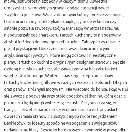
mowa, jest wprost niezbędny w każdym domu. Uświetnia
uroczystości w rodzinnym gronie i dodaje elegancji nawet
zwykłemu posiłkowi. Wraz z dobranymi kolorystycznie zasłonami,
firanami oraz innymi tekstyliami znajdującymi się w kuchni czy
salonie pozwala stworzyć spójną aranżację wnętrza i nadać mu
niepowtarzalnego charakteru. Fartuch kuchenny to nieodzowny
atrybut każdego domowego szefa kuchni. Zabezpieczy ubranie
przed pryskającym tłuszczem oraz wszelkimi brudzącymi
artykułami spożywczymi, które mogą zostawić nieestetyczne
plamy. Fartuch do kuchni z oryginalnym designem stanowić będzie
ozdobę nie tylko kucharza, ale zawieszony na haczyku także i
wnętrza kuchennego. W ofercie naszego sklepu posiadamy
fartuchy kuchenne i grillowe w różnych wzorach i kolorach. Dla pań
oraz panów, z różnymi motywami. Nie wiadomo do końca, skąd wziął
się zwyczaj podawania przy stole dodatkowej tkaniny, którą goście
po posiłku będą mogli wytrzeć ręce i usta. Przypuszcza się, że
tradycja serwetek narodziła się w epoce baroku na francuskich
dworach i miała stanowić substytut mycia rąk przed jedzeniem.
Bankietówki to idealny sposób na wzbogacenie swojego stołu i
nadaniem mu klasy. Szycie to bardzo ważna czynność w przypadku