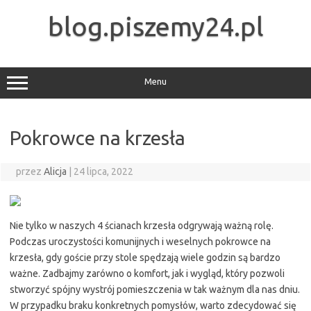
Przejdź
do
blog.piszemy24.pl
treści
Menu
Pokrowce na krzesła
przez
Alicja
|
24 lipca, 2022
Nie tylko w naszych 4 ścianach krzesła odgrywają ważną rolę.
Podczas uroczystości komunijnych i weselnych pokrowce na
krzesła, gdy goście przy stole spędzają wiele godzin są bardzo
ważne. Zadbajmy zarówno o komfort, jak i wygląd, który pozwoli
stworzyć spójny wystrój pomieszczenia w tak ważnym dla nas dniu.
W przypadku braku konkretnych pomysłów, warto zdecydować się