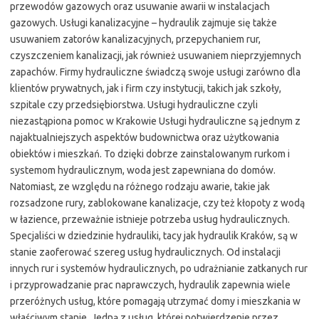
przewodów gazowych oraz usuwanie awarii w instalacjach
gazowych. Usługi kanalizacyjne – hydraulik zajmuje się także
usuwaniem zatorów kanalizacyjnych, przepychaniem rur,
czyszczeniem kanalizacji, jak również usuwaniem nieprzyjemnych
zapachów. Firmy hydrauliczne świadczą swoje usługi zarówno dla
klientów prywatnych, jak i firm czy instytucji, takich jak szkoły,
szpitale czy przedsiębiorstwa. Usługi hydrauliczne czyli
niezastąpiona pomoc w Krakowie Usługi hydrauliczne są jednym z
najaktualniejszych aspektów budownictwa oraz użytkowania
obiektów i mieszkań. To dzięki dobrze zainstalowanym rurkom i
systemom hydraulicznym, woda jest zapewniana do domów.
Natomiast, ze względu na różnego rodzaju awarie, takie jak
rozsadzone rury, zablokowane kanalizacje, czy też kłopoty z wodą
w łazience, przeważnie istnieje potrzeba usług hydraulicznych.
Specjaliści w dziedzinie hydrauliki, tacy jak hydraulik Kraków, są w
stanie zaoferować szereg usług hydraulicznych. Od instalacji
innych rur i systemów hydraulicznych, po udrażnianie zatkanych rur
i przyprowadzanie prac naprawczych, hydraulik zapewnia wiele
przeróżnych usług, które pomagają utrzymać domy i mieszkania w
właściwym stanie. Jedną z usług, której potwierdzenie przez