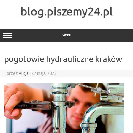
Przejdź
do
blog.piszemy24.pl
treści
Menu
pogotowie hydrauliczne kraków
przez
Alicja
|
27 maja, 2023