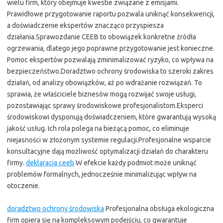
wielu firm, który obejmuje kwestie związane z emisjami.
Prawidłowe przygotowanie raportu pozwala uniknąć konsekwencji,
a doświadczenie ekspertów znacząco przyspiesza
działania.Sprawozdanie CEEB to obowiązek konkretne źródła
ogrzewania, dlatego jego poprawne przygotowanie jest konieczne.
Pomoc ekspertów pozwalają zminimalizować ryzyko, co wpływa na
bezpieczeństwo.Doradztwo ochrony środowiska to szeroki zakres
działań, od analizy obowiązków, aż po wdrażanie rozwiązań. To
sprawia, że właściciele biznesów mogą rozwijać swoje usługi,
pozostawiając sprawy środowiskowe profesjonalistom.Eksperci
środowiskowi dysponują doświadczeniem, które gwarantują wysoką
jakość usług. Ich rola polega na bieżącą pomoc, co eliminuje
niejasności w złożonym systemie regulacji.Profesjonalne wsparcie
konsultacyjne dają możliwość optymalizacji działań do charakteru
firmy.
deklaracja ceeb
W efekcie każdy podmiot może uniknąć
problemów formalnych, jednocześnie minimalizując wpływ na
otoczenie.
doradztwo ochrony środowiska
Profesjonalna obsługa ekologiczna
firm opiera się na kompleksowym podejściu, co gwarantuje