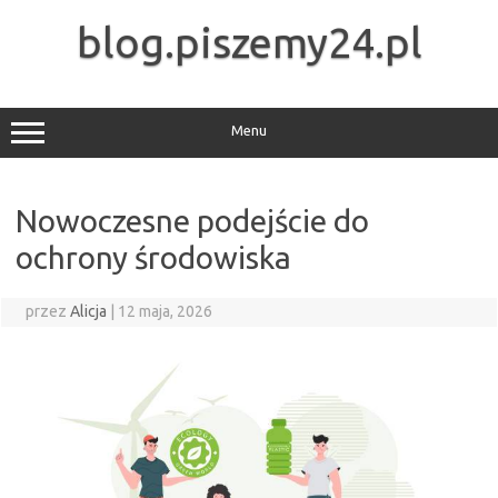
Przejdź
do
blog.piszemy24.pl
treści
Menu
Nowoczesne podejście do
ochrony środowiska
przez
Alicja
|
12 maja, 2026