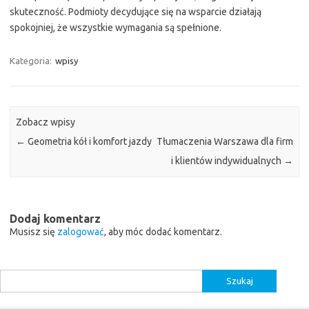
skuteczność. Podmioty decydujące się na wsparcie działają
spokojniej, że wszystkie wymagania są spełnione.
Kategoria:
wpisy
Zobacz wpisy
←
Geometria kół i komfort jazdy
Tłumaczenia Warszawa dla firm
i klientów indywidualnych
→
Dodaj komentarz
Musisz się
zalogować
, aby móc dodać komentarz.
Szukaj: