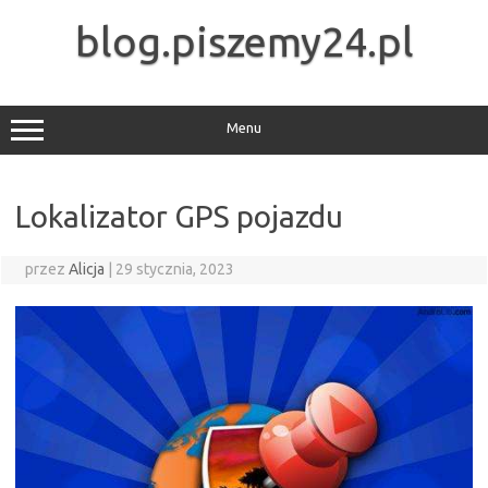
Przejdź
do
blog.piszemy24.pl
treści
Menu
Lokalizator GPS pojazdu
przez
Alicja
|
29 stycznia, 2023