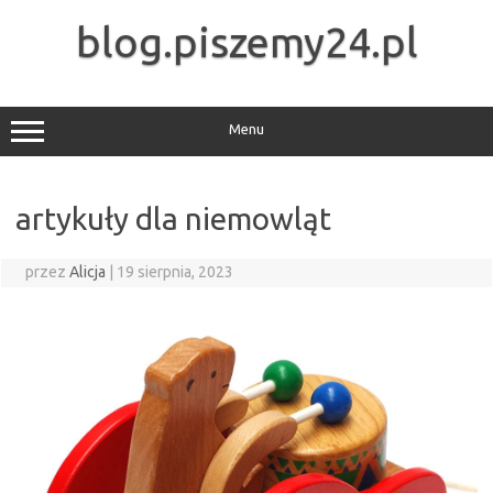
Przejdź
do
blog.piszemy24.pl
treści
Menu
artykuły dla niemowląt
przez
Alicja
|
19 sierpnia, 2023