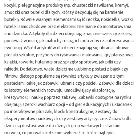
kocyki, pielęgnacyjne produkty (np. chusteczki nawilżane, kremy),
smoczki oraz butelki dla tych, którzy decydują się na karmienie
butelką. Równie ważnymi elementami są łóżeczka, nosidełka, wózki,
foteliki samochodowe oraz elektroniczne nianie do monitorowania
snu dziecka. Artykuły dla dzieci obejmują znacznie szerszy zakres,
ponieważ w miarę jak maluchy rosną, ich potrzeby i zainteresowania
ewoluują. Wśród artykułów dla dzieci znajdują się ubrania, obuwie,
plecaki szkolne, przybory do rysowania i malowania, gry planszowe,
książki, rowerki, hulajnogi oraz sprzęty sportowe, jak piłki czy
rakietki. Dodatkowo, wiele dzieci ma ulubione postaci z bajek czy
filmów, dlatego popularne są również artykuły związane z tymi
postaciami, takie jak zabawki, ubrania czy pościel. Zabawki dla dzieci
to istotny element ich rozwoju, umożliwiający eksplorację,
kreatywność i naukę poprzez zabawę. Zabawki dostępne na rynku
obejmują szeroki wachlarz opcji – od gier edukacyjnych i układanek
po interaktywne pluszaki, klocki konstrukcyjne, zestawy do
eksperymentów naukowych czy zestawy artystyczne. Zabawki dla
dzieci są dostosowane do różnych grup wiekowych i stadium
rozwoju, co pozwala rodzicom wybierać te, które najlepiej