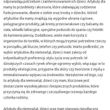
odpowiadają potrzebom i zainteresowaniom ich dzieci. Artykuły dla
mamy to przedmioty i akcesoria, które ułatwiają jej codzienne
funkcjonowanie, dbanie o siebie oraz troskę o dziecko. Wśród
artykułów dla mamy znajdują się wygodne ubrania ciążowe,
pielęgnacyjne produkty, jak kremy przeciwrakowe czy balsamy do
ciała, wkładki laktacyjne, specjalne poduszki do spania czy foteliki
do karmienia piersią. Dodatkowo, wiele mam korzysta z
organizerów do torebki, w których mogą trzymać potrzebne rzeczy
w porządku, jak klucze, telefon czy pieluszki. Warto podkreślić, że
wybór artykułów dla niemowląt, dzieci i mam zależy od
indywidualnych preferencji, stylu życia oraz potrzeb. W
dzisiejszych czasach rynek oferuje ogromny wybór, włączając w to
produkty ekologiczne, przyjazne dla skóry czy tworzone z myślą o
minimalizowaniu wpływu na środowisko. Niezależnie od tego, czy
to artykuły dla niemowląt, dzieci czy mam, kluczowe jest
dostarczanie wysokiej jakości i bezpiecznych produktów, które
przyczynią się do zdrowego i szczęśliwego rozwoju każdego
członka rodziny.
Artykuły dla niemowląt, dzieci oraz mam stanowią nieodłączny