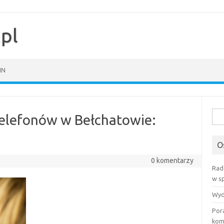
pl
IN
Szuk
Telefonów w Bełchatowie:
O
0 komentarzy
Rad
w s
Wyd
Por
kom