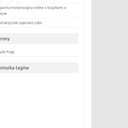
ęgarnia motywacyjna online z książkami o
nesie
omatycznie zapisany szkic
trony
ple Page
hmurka tagów