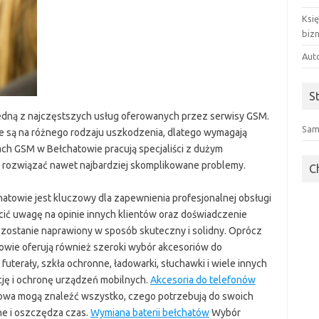
Ksi
biz
Aut
S
edną z najczęstszych usług oferowanych przez serwisy GSM.
Sam
e są na różnego rodzaju uszkodzenia, dlatego wymagają
sach GSM w Bełchatowie pracują specjaliści z dużym
e rozwiązać nawet najbardziej skomplikowane problemy.
C
owie jest kluczowy dla zapewnienia profesjonalnej obsługi
ócić uwagę na opinie innych klientów oraz doświadczenie
 zostanie naprawiony w sposób skuteczny i solidny. Oprócz
wie oferują również szeroki wybór akcesoriów do
 futerały, szkła ochronne, ładowarki, słuchawki i wiele innych
cję i ochronę urządzeń mobilnych.
Akcesoria do telefonów
owa mogą znaleźć wszystko, czego potrzebują do swoich
ne i oszczędza czas.
Wymiana baterii bełchatów
Wybór