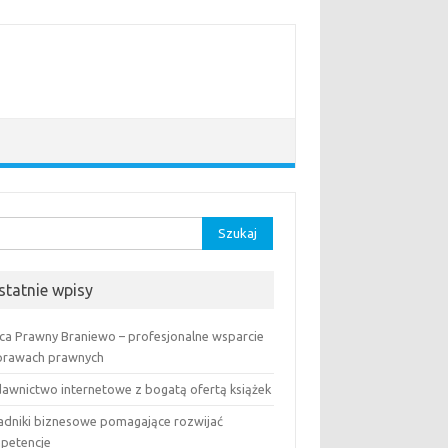
aj:
statnie wpisy
ca Prawny Braniewo – profesjonalne wsparcie
prawach prawnych
awnictwo internetowe z bogatą ofertą książek
adniki biznesowe pomagające rozwijać
petencje