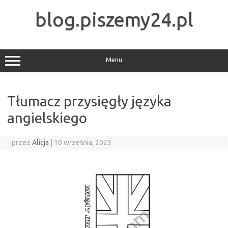
Przejdź
do
blog.piszemy24.pl
treści
Menu
Tłumacz przysięgły języka
angielskiego
przez
Alicja
|
10 września, 2023