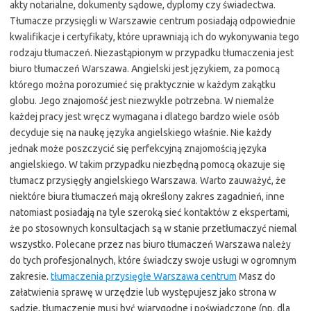
akty notarialne, dokumenty sądowe, dyplomy czy świadectwa.
Tłumacze przysięgli w Warszawie centrum posiadają odpowiednie
kwalifikacje i certyfikaty, które uprawniają ich do wykonywania tego
rodzaju tłumaczeń. Niezastąpionym w przypadku tłumaczenia jest
biuro tłumaczeń Warszawa. Angielski jest językiem, za pomocą
którego można porozumieć się praktycznie w każdym zakątku
globu. Jego znajomość jest niezwykle potrzebna. W niemalże
każdej pracy jest wręcz wymagana i dlatego bardzo wiele osób
decyduje się na naukę języka angielskiego właśnie. Nie każdy
jednak może poszczycić się perfekcyjną znajomością języka
angielskiego. W takim przypadku niezbędną pomocą okazuje się
tłumacz przysięgły angielskiego Warszawa. Warto zauważyć, że
niektóre biura tłumaczeń mają określony zakres zagadnień, inne
natomiast posiadają na tyle szeroką sieć kontaktów z ekspertami,
że po stosownych konsultacjach są w stanie przetłumaczyć niemal
wszystko. Polecane przez nas biuro tłumaczeń Warszawa należy
do tych profesjonalnych, które świadczy swoje usługi w ogromnym
zakresie.
tłumaczenia przysięgłe Warszawa centrum
Masz do
załatwienia sprawę w urzędzie lub występujesz jako strona w
sądzie, tłumaczenie musi być wiarygodne i poświadczone (np. dla