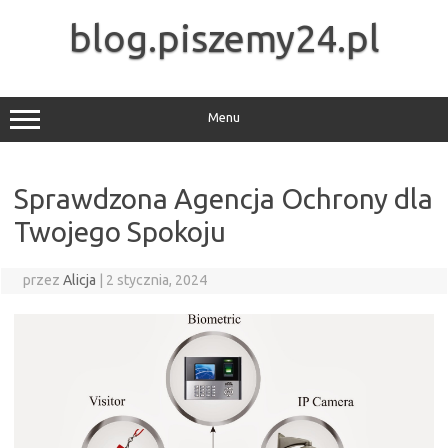
Przejdź
do
blog.piszemy24.pl
treści
Menu
Sprawdzona Agencja Ochrony dla
Twojego Spokoju
przez
Alicja
|
2 stycznia, 2024