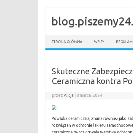
Przejdź
do
treści
blog.piszemy24.
STRONA GŁÓWNA
WPISY
REGULAM
Skuteczne Zabezpiecz
Ceramiczna kontra P
przez
Alicja
|
8 marca, 2024
Powłoka ceramiczna, znana również jako zab
rozwiązań w ochronie lakieru samochodowe
ceramiczna tworzy trwałą warstwę ochronną 