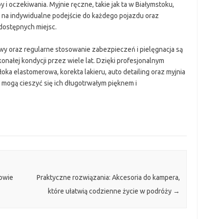
i oczekiwania. Myjnie ręczne, takie jak ta w Białymstoku,
 na indywidualne podejście do każdego pojazdu oraz
dostępnych miejsc.
y oraz regularne stosowanie zabezpieczeń i pielęgnacja są
ałej kondycji przez wiele lat. Dzięki profesjonalnym
ka elastomerowa, korekta lakieru, auto detailing oraz myjnia
 mogą cieszyć się ich długotrwałym pięknem i
rowie
Praktyczne rozwiązania: Akcesoria do kampera,
które ułatwią codzienne życie w podróży
→