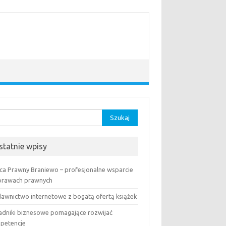
aj:
statnie wpisy
ca Prawny Braniewo – profesjonalne wsparcie
prawach prawnych
awnictwo internetowe z bogatą ofertą książek
adniki biznesowe pomagające rozwijać
petencje