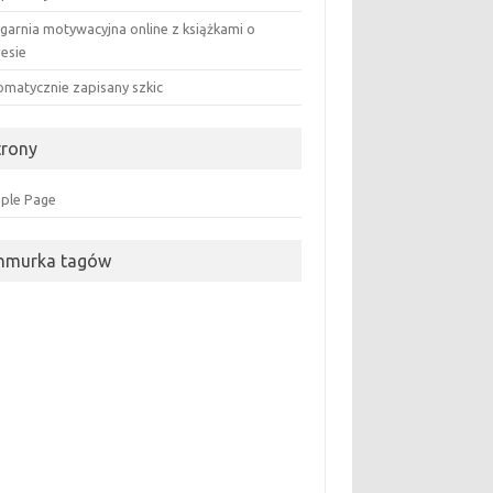
ęgarnia motywacyjna online z książkami o
nesie
omatycznie zapisany szkic
trony
ple Page
hmurka tagów