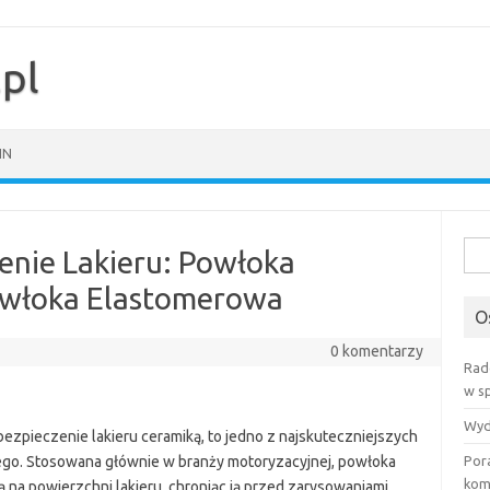
pl
IN
Szuk
enie Lakieru: Powłoka
owłoka Elastomerowa
O
0 komentarzy
Rad
w s
Wyd
ezpieczenie lakieru ceramiką, to jedno z najskuteczniejszych
go. Stosowana głównie w branży motoryzacyjnej, powłoka
Por
kom
na powierzchni lakieru, chroniąc ją przed zarysowaniami,