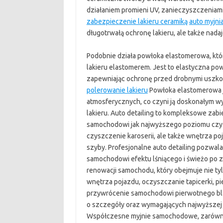
działaniem promieni UV, zanieczyszczeniam
zabezpieczenie lakieru ceramiką
auto myjni
długotrwałą ochronę lakieru, ale także nada
Podobnie działa powłoka elastomerowa, któ
lakieru elastomerem. Jest to elastyczna pow
zapewniając ochronę przed drobnymi uszko
polerowanie lakieru
Powłoka elastomerowa je
atmosferycznych, co czyni ją doskonałym 
lakieru. Auto detailing to kompleksowe zabi
samochodowi jak najwyższego poziomu czystoś
czyszczenie karoserii, ale także wnętrza poj
szyby. Profesjonalne auto detailing pozwa
samochodowi efektu lśniącego i świeżo po za
renowacji samochodu, który obejmuje nie tyl
wnętrza pojazdu, oczyszczanie tapicerki, pie
przywrócenie samochodowi pierwotnego blas
o szczegóły oraz wymagających najwyższej j
Współczesne myjnie samochodowe, zarówno a