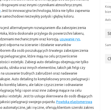
i drogowymi oraz innymi czynnikami atmosferycznymi.
Ksi
a
Jest to innowacyjna technologia, która nie tylko zapewnia
biz
je samochodowi niezwykły połysk i głębię koloru.
Aut
ra jest alternatywnym rozwiązaniem dla zabezpieczenia
S
łoka, która doskonale przylega do powierzchni lakieru,
dzeniami mechanicznymi oraz korozją.
usuwanie rys,
st odporna na ścieranie i działanie warunków
Sam
wyborem dla osób poszukujących trwałego zabezpieczenia
egi pielęgnacyjne, które mają na celu przywrócenie
C
ci i estetyki. Zabiegi auto detailingu obejmują nie tylko
azdu, silnika oraz innych elementów, takich jak felgi czy
la na usuwanie trudnych zabrudzeń oraz nadawanie
kupie. Auto detailing to kompleksowy proces pielęgnacji i
ko korektę lakieru, ale także czyszczenie i odnawianie
lęgnację felg i opon oraz inne zabiegi mające na celu
ku i estetyki. Jest to usługa skierowana do osób dbających
akości pielęgnacji swojego pojazdu.
Powłoka elastomerowa
utomatyczne, jak i ręczne, oferują klientom szeroki zakres