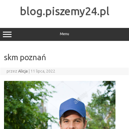
Przejdź
do
blog.piszemy24.pl
treści
Menu
skm poznań
przez
Alicja
|
11 lipca, 2022