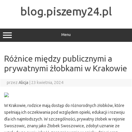
Przejdź
do
blog.piszemy24.pl
treści
Menu
Różnice między publicznymi a
prywatnymi żłobkami w Krakowie
przez
Alicja
|
23 kwietnia, 2024
W Krakowie, rodzice mają dostęp do różnorodnych żłobków, które
spełniają ich oczekiwania pod względem opieki, edukacji i rozwoju
dla ich najmłodszych. W szczególności, prywatny żłobek w rejonie
Swoszowic, znany jako Żłobek Swoszowice, zdobył uznanie ze