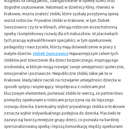
względu na swoją jakość, zaangażowanie w opiekę dzieci oraz
dogodne usytuowanie. Natomiast w dzielnicy Kliny, również w
Krakowie, można znaleźć żłobki, które zyskały pozytywną opinię
wśród rodziców. Prywatne żłobki w Krakowie, w tym Żłobek
Swoszowice czy te w Klinach, oferują rodzicom wszechstronną
opiekę i kompleksowy rozwój dla ich maluszków. W placówkach
tych pracują wykwalifikowani specjaliści, w tym opiekunowie,
pedagodzy i nauczyciele, którzy mają doświadczenie w pracy z
małymi dziećmi.
żłobek Swoszowice
Najważniejszym celem tych
żłobków jest stworzenie dla dzieci bezpiecznego, inspirującego
środowiska, w którym mogą rozwijać swoje umiejętności społeczne,
emocjonalne i poznawcze. Niepubliczne żłobki, takie jak te w
Krakowie, kładą także nacisk na rozwijanie umiejętności dziecka w
sposób spójny i wspierający. Współpraca z rodzicami jest
kluczowym elementem, ponieważ żłobki te wierzą, że partnerstwo
pomiędzy opiekunami a rodzicami przyczynia się do lepszego
rozwoju dziecka. Ewentualny wybór prywatnego żłobka w Krakowie
oznacza wybór indywidualnego podejścia do dziecka. Placówki te
zazwyczaj tworzą mniejsze grupy dzieci, co pozwala na bardziej
spersonalizowaną opiekę i lepszą komunikację między opiekunami