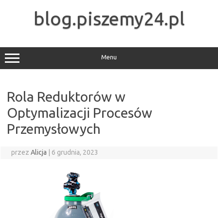
Przejdź
do
blog.piszemy24.pl
treści
Menu
Rola Reduktorów w
Optymalizacji Procesów
Przemysłowych
przez
Alicja
|
6 grudnia, 2023