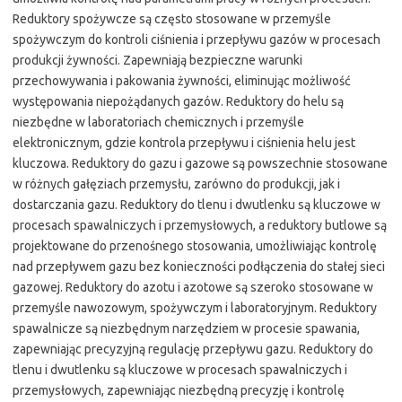
Reduktory spożywcze są często stosowane w przemyśle
spożywczym do kontroli ciśnienia i przepływu gazów w procesach
produkcji żywności. Zapewniają bezpieczne warunki
przechowywania i pakowania żywności, eliminując możliwość
występowania niepożądanych gazów. Reduktory do helu są
niezbędne w laboratoriach chemicznych i przemyśle
elektronicznym, gdzie kontrola przepływu i ciśnienia helu jest
kluczowa. Reduktory do gazu i gazowe są powszechnie stosowane
w różnych gałęziach przemysłu, zarówno do produkcji, jak i
dostarczania gazu. Reduktory do tlenu i dwutlenku są kluczowe w
procesach spawalniczych i przemysłowych, a reduktory butlowe są
projektowane do przenośnego stosowania, umożliwiając kontrolę
nad przepływem gazu bez konieczności podłączenia do stałej sieci
gazowej. Reduktory do azotu i azotowe są szeroko stosowane w
przemyśle nawozowym, spożywczym i laboratoryjnym. Reduktory
spawalnicze są niezbędnym narzędziem w procesie spawania,
zapewniając precyzyjną regulację przepływu gazu. Reduktory do
tlenu i dwutlenku są kluczowe w procesach spawalniczych i
przemysłowych, zapewniając niezbędną precyzję i kontrolę