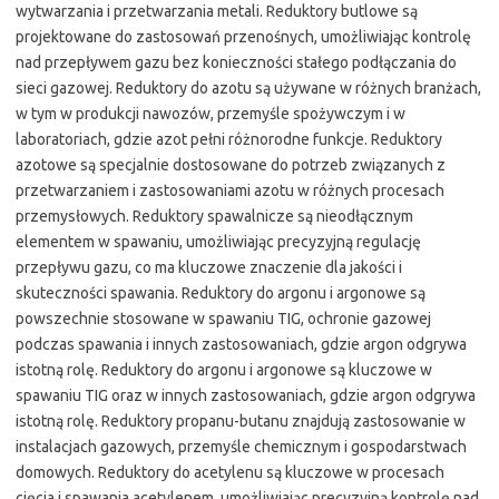
wytwarzania i przetwarzania metali. Reduktory butlowe są
projektowane do zastosowań przenośnych, umożliwiając kontrolę
nad przepływem gazu bez konieczności stałego podłączania do
sieci gazowej. Reduktory do azotu są używane w różnych branżach,
w tym w produkcji nawozów, przemyśle spożywczym i w
laboratoriach, gdzie azot pełni różnorodne funkcje. Reduktory
azotowe są specjalnie dostosowane do potrzeb związanych z
przetwarzaniem i zastosowaniami azotu w różnych procesach
przemysłowych. Reduktory spawalnicze są nieodłącznym
elementem w spawaniu, umożliwiając precyzyjną regulację
przepływu gazu, co ma kluczowe znaczenie dla jakości i
skuteczności spawania. Reduktory do argonu i argonowe są
powszechnie stosowane w spawaniu TIG, ochronie gazowej
podczas spawania i innych zastosowaniach, gdzie argon odgrywa
istotną rolę. Reduktory do argonu i argonowe są kluczowe w
spawaniu TIG oraz w innych zastosowaniach, gdzie argon odgrywa
istotną rolę. Reduktory propanu-butanu znajdują zastosowanie w
instalacjach gazowych, przemyśle chemicznym i gospodarstwach
domowych. Reduktory do acetylenu są kluczowe w procesach
cięcia i spawania acetylenem, umożliwiając precyzyjną kontrolę nad