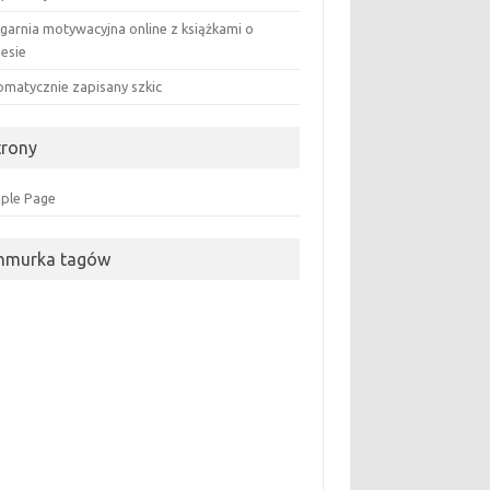
ęgarnia motywacyjna online z książkami o
nesie
omatycznie zapisany szkic
trony
ple Page
hmurka tagów