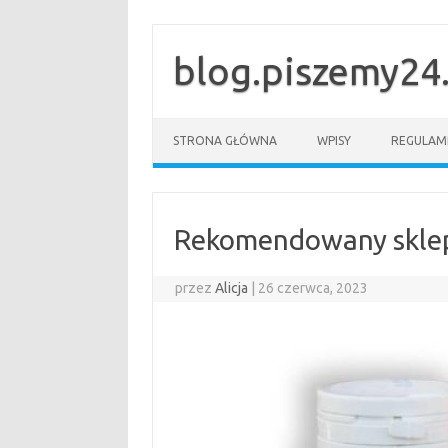
Przejdź
do
treści
blog.piszemy24.
STRONA GŁÓWNA
WPISY
REGULAM
Rekomendowany sklep
przez
Alicja
|
26 czerwca, 2023