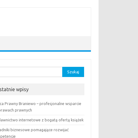
aj:
statnie wpisy
ca Prawny Braniewo – profesjonalne wsparcie
prawach prawnych
awnictwo internetowe z bogatą ofertą książek
adniki biznesowe pomagające rozwijać
petencje