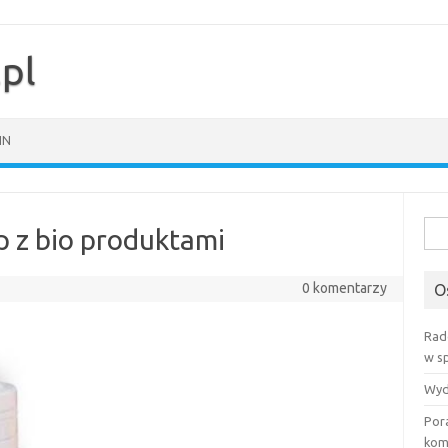
pl
IN
Szuk
 z bio produktami
0 komentarzy
O
Rad
w s
Wyd
Por
kom