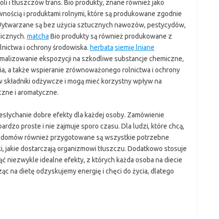
li i tłuszczów trans. Bio produkty, znane również jako
wnością i produktami rolnymi, które są produkowane zgodnie
 Wytwarzane są bez użycia sztucznych nawozów, pestycydów,
micznych.
matcha
Bio produkty są również produkowane z
ictwa i ochrony środowiska.
herbata
siemię lniane
malizowanie ekspozycji na szkodliwe substancje chemiczne,
, a także wspieranie zrównoważonego rolnictwa i ochrony
w składniki odżywcze i mogą mieć korzystny wpływ na
czne i aromatyczne.
iesłychanie dobre efekty dla każdej osoby. Zamówienie
ardzo proste i nie zajmuje sporo czasu. Dla ludzi, które chcą,
ch domów również przygotowane są wszystkie potrzebne
wki, jakie dostarczają organizmowi tłuszczu. Dodatkowo stosuje
ąć niezwykle idealne efekty, z których każda osoba na diecie
c na dietę odzyskujemy energię i chęci do życia, dlatego