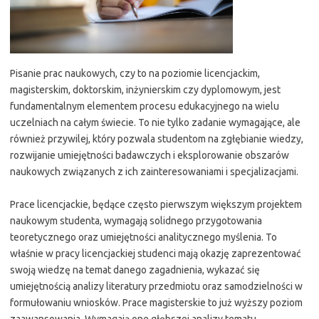
Pisanie prac naukowych, czy to na poziomie licencjackim,
magisterskim, doktorskim, inżynierskim czy dyplomowym, jest
fundamentalnym elementem procesu edukacyjnego na wielu
uczelniach na całym świecie. To nie tylko zadanie wymagające, ale
również przywilej, który pozwala studentom na zgłębianie wiedzy,
rozwijanie umiejętności badawczych i eksplorowanie obszarów
naukowych związanych z ich zainteresowaniami i specjalizacjami.
Prace licencjackie, będące często pierwszym większym projektem
naukowym studenta, wymagają solidnego przygotowania
teoretycznego oraz umiejętności analitycznego myślenia. To
właśnie w pracy licencjackiej studenci mają okazję zaprezentować
swoją wiedzę na temat danego zagadnienia, wykazać się
umiejętnością analizy literatury przedmiotu oraz samodzielności w
formułowaniu wniosków. Prace magisterskie to już wyższy poziom
zaawansowania. Wymagają one głębszej analizy tematu,