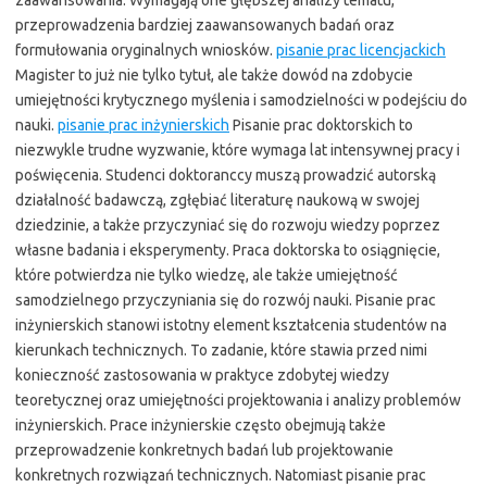
przeprowadzenia bardziej zaawansowanych badań oraz
formułowania oryginalnych wniosków.
pisanie prac licencjackich
Magister to już nie tylko tytuł, ale także dowód na zdobycie
umiejętności krytycznego myślenia i samodzielności w podejściu do
nauki.
pisanie prac inżynierskich
Pisanie prac doktorskich to
niezwykle trudne wyzwanie, które wymaga lat intensywnej pracy i
poświęcenia. Studenci doktoranccy muszą prowadzić autorską
działalność badawczą, zgłębiać literaturę naukową w swojej
dziedzinie, a także przyczyniać się do rozwoju wiedzy poprzez
własne badania i eksperymenty. Praca doktorska to osiągnięcie,
które potwierdza nie tylko wiedzę, ale także umiejętność
samodzielnego przyczyniania się do rozwój nauki. Pisanie prac
inżynierskich stanowi istotny element kształcenia studentów na
kierunkach technicznych. To zadanie, które stawia przed nimi
konieczność zastosowania w praktyce zdobytej wiedzy
teoretycznej oraz umiejętności projektowania i analizy problemów
inżynierskich. Prace inżynierskie często obejmują także
przeprowadzenie konkretnych badań lub projektowanie
konkretnych rozwiązań technicznych. Natomiast pisanie prac