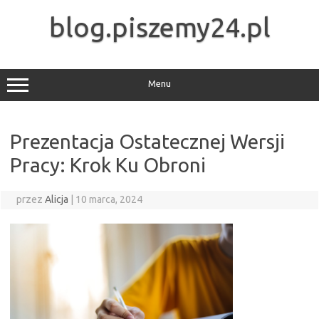
Przejdź
do
blog.piszemy24.pl
treści
Menu
Prezentacja Ostatecznej Wersji
Pracy: Krok Ku Obroni
przez
Alicja
|
10 marca, 2024