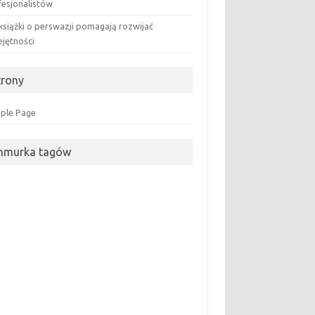
fesjonalistów
książki o perswazji pomagają rozwijać
ejętności
trony
ple Page
hmurka tagów