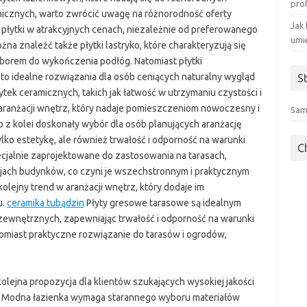
pro
micznych, warto zwrócić uwagę na różnorodność oferty
Jak 
płytki w atrakcyjnych cenach, niezależnie od preferowanego
umi
na znaleźć także płytki lastryko, które charakteryzują się
borem do wykończenia podłóg. Natomiast płytki
 idealne rozwiązania dla osób ceniących naturalny wygląd
S
ytek ceramicznych, takich jak łatwość w utrzymaniu czystości i
w aranżacji wnętrz, który nadaje pomieszczeniom nowoczesny i
Sam
o z kolei doskonały wybór dla osób planujących aranżację
lko estetykę, ale również trwałość i odporność na warunki
C
ecjalnie zaprojektowane do zastosowania na tarasach,
jach budynków, co czyni je wszechstronnym i praktycznym
olejny trend w aranżacji wnętrz, który dodaje im
u.
ceramika tubądzin
Płyty gresowe tarasowe są idealnym
ewnętrznych, zapewniając trwałość i odporność na warunki
tomiast praktyczne rozwiązanie do tarasów i ogrodów,
kolejna propozycja dla klientów szukających wysokiej jakości
. Modna łazienka wymaga starannego wyboru materiałów