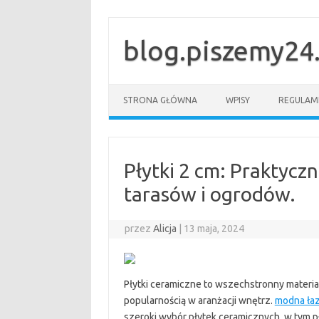
Przejdź
do
treści
blog.piszemy24.
STRONA GŁÓWNA
WPISY
REGULAM
Płytki 2 cm: Praktyczn
tarasów i ogrodów.
przez
Alicja
|
13 maja, 2024
Płytki ceramiczne to wszechstronny materia
popularnością w aranżacji wnętrz.
modna ła
szeroki wybór płytek ceramicznych, w tym p