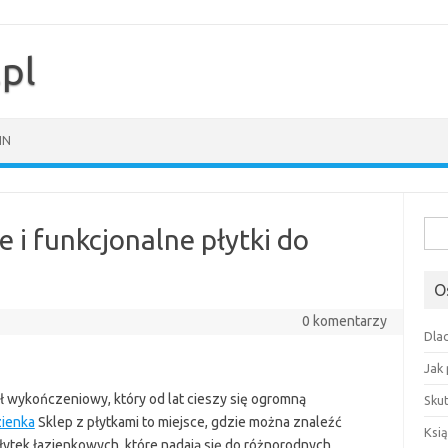
pl
IN
Szuk
e i funkcjonalne płytki do
O
0 komentarzy
Dla
Jak
ł wykończeniowy, który od lat cieszy się ogromną
Sku
zienka
Sklep z płytkami to miejsce, gdzie można znaleźć
Ksią
łytek łazienkowych, które nadają się do różnorodnych