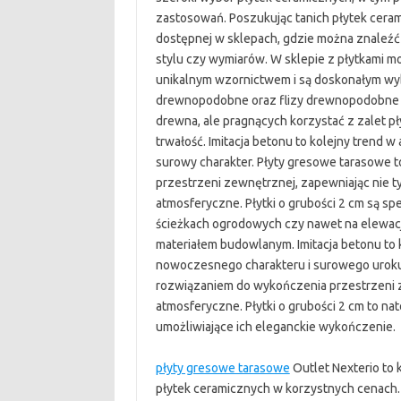
zastosowań. Poszukując tanich płytek cera
dostępnej w sklepach, gdzie można znaleźć 
stylu czy wymiarów. W sklepie z płytkami moż
unikalnym wzornictwem i są doskonałym wy
drewnopodobne oraz flizy drewnopodobne to
drewna, ale pragnących korzystać z zalet pł
trwałość. Imitacja betonu to kolejny trend 
surowy charakter. Płyty gresowe tarasowe t
przestrzeni zewnętrznej, zapewniając nie ty
atmosferyczne. Płytki o grubości 2 cm są sp
ścieżkach ogrodowych czy nawet na elewac
materiałem budowlanym. Imitacja betonu to k
nowoczesnego charakteru i surowego urok
rozwiązaniem do wykończenia przestrzeni z
atmosferyczne. Płytki o grubości 2 cm to na
umożliwiające ich eleganckie wykończenie.
płyty gresowe tarasowe
Outlet Nexterio to 
płytek ceramicznych w korzystnych cenach