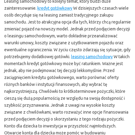
Leasing samochodowy to kolejny temat, który budzi duże
zainteresowanie.
kredyt gotówkowy
W dzisiejszych czasach wiele
osób decyduje się na leasing zamiast tradycyjnego zakupu
samochodu. Jest to atrakcyjna opcja dla tych, którzy chcą regularnie
zmieniać pojazd na nowszy model. Jednak przed podjęciem decyzji
o leasingu samochodowym, warto dokładnie przeanalizować
warunki umowy, koszty związane z użytkowaniem pojazdu oraz
ewentualne ograniczenia. W życiu często zdarzają się sytuacje, gdy
potrzebujemy dodatkowej gotówki.
leasing samochodowy
W takich
momentach kredyt gotówkowy może być ratunkiem. Ważne jest
jednak, aby nie podejmować tej decyzji lekkomyślnie. Przed
zaciągnięciem kredytu gotówkowego, warto porównać oferty
różnych banków i instytucji finansowych, aby wybrać tę
najkorzystniejszą. Chwilówki to krótkoterminowe pożyczki, które
cieszą się dużą popularnością ze względu na swoją dostępność i
szybkość przyznawania. Jednak z uwagi na wysokie koszty
związane z chwilówkami, warto rozważyć inne opcje finansowania
przed podjęciem decyzji o skorzystaniu z tego rodzaju pożyczki.
Konto dla dziecka to inwestycja w przyszłość najmłodszych.
Otwarcie konta dla dziecka może pomóc w budowaniu