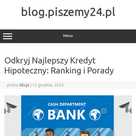
Przejdź
do
blog.piszemy24.pl
treści
Menu
Odkryj Najlepszy Kredyt
Hipoteczny: Ranking i Porady
przez
Alicja
|
12 grudnia, 2023