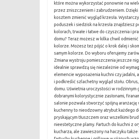
które można wykorzystać ponownie na wiele o
przez zniszczeniem i zabrudzeniem. Dzięki 
kosztem zmienić wygląd krzesła. Wystarczy
poduszek i siedzisk na krzesła znajdziesz 
kolorach, trwałe i łatwe do czyszczenia i pra
domu? Teraz możesz w kilka chwil odmieni
kolorze. Możesz też pójść o krok dalej i sk
samym kolorze. Do wyboru oferujemy zarówno 
Zmiana wystroju pomieszczenia jeszcze nigd
idealnie sprawdzą się niezależnie od wyma
elemencie wyposażenia kuchni czy jadalni, 
i podkreślić szlachetny wygląd stołu. Obru
domu. Uświetnia uroczystości w rodzinnym g
dobranymi kolorystycznie zasłonami, firanam
salonie pozwala stworzyć spójną aranżację 
kuchenny to nieodzowny atrybut każdego d
pryskającym tłuszczem oraz wszelkimi brud
nieestetyczne plamy. Fartuch do kuchni z o
kucharza, ale zawieszony na haczyku także
fartuchy kuchenne i grillowe w różnych wzo