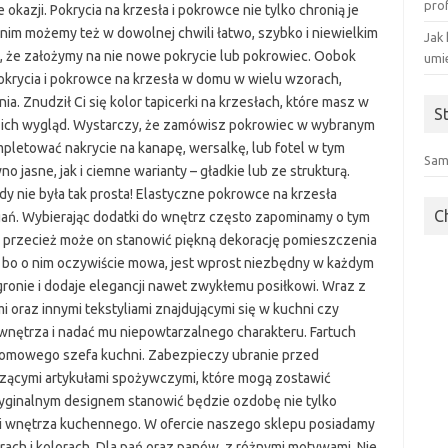
pro
kazji. Pokrycia na krzesła i pokrowce nie tylko chronią je
nim możemy też w dowolnej chwili łatwo, szybko i niewielkim
Jak 
, że założymy na nie nowe pokrycie lub pokrowiec. Oobok
umi
pokrycia i pokrowce na krzesła w domu w wielu wzorach,
nia. Znudził Ci się kolor tapicerki na krzesłach, które masz w
S
ć ich wygląd. Wystarczy, że zamówisz pokrowiec w wybranym
ompletować nakrycie na kanapę, wersalkę, lub fotel w tym
Sam
jasne, jak i ciemne warianty – gładkie lub ze strukturą.
y nie była tak prosta! Elastyczne pokrowce na krzesła
C
gań. Wybierając dodatki do wnętrz często zapominamy o tym
a przecież może on stanowić piękną dekorację pomieszczenia
s, bo o nim oczywiście mowa, jest wprost niezbędny w każdym
ronie i dodaje elegancji nawet zwykłemu posiłkowi. Wraz z
i oraz innymi tekstyliami znajdującymi się w kuchni czy
wnętrza i nadać mu niepowtarzalnego charakteru. Fartuch
omowego szefa kuchni. Zabezpieczy ubranie przed
zącymi artykułami spożywczymi, które mogą zostawić
ryginalnym designem stanowić będzie ozdobę nie tylko
 i wnętrza kuchennego. W ofercie naszego sklepu posiadamy
rach i kolorach. Dla pań oraz panów, z różnymi motywami. Nie