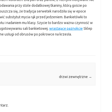
odawania przy stole dodatkowej tkaniny, którą goście po
ypuszcza się, że tradycja serwetek narodziła się w epoce
wić substytut mycia rąk przed jedzeniem. Bankietówki to
łu i nadaniem mu klasy. Szycie to bardzo ważna czynność w
rzygotowywaniu sali bankietowej.
wrastające paznokcie
Sklep
ne usługi od obrusów po pokrowce na krzesła.
drzwi zewnętrzne
→
ntarz.