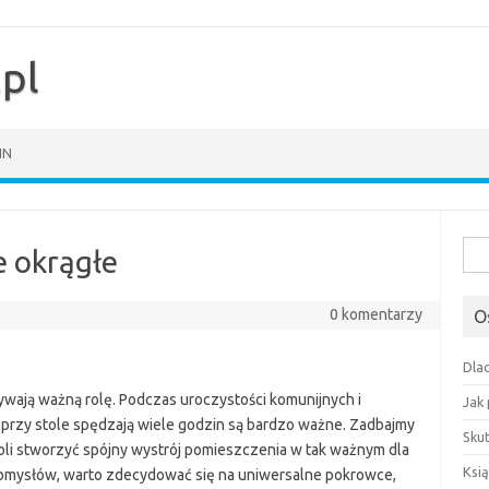
pl
IN
Szuk
 okrągłe
0 komentarzy
O
Dla
ywają ważną rolę. Podczas uroczystości komunijnych i
Jak
 przy stole spędzają wiele godzin są bardzo ważne. Zadbajmy
Sku
woli stworzyć spójny wystrój pomieszczenia w tak ważnym dla
Ksią
pomysłów, warto zdecydować się na uniwersalne pokrowce,