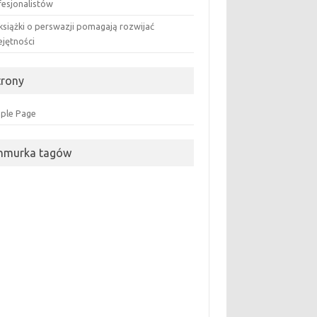
fesjonalistów
książki o perswazji pomagają rozwijać
ejętności
trony
ple Page
hmurka tagów