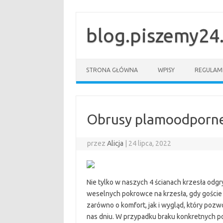
Przejdź
do
treści
blog.piszemy24.
STRONA GŁÓWNA
WPISY
REGULAM
Obrusy plamoodporne
przez
Alicja
|
24 lipca, 2022
Nie tylko w naszych 4 ścianach krzesła odgr
weselnych pokrowce na krzesła, gdy goście
zarówno o komfort, jak i wygląd, który poz
nas dniu. W przypadku braku konkretnych 