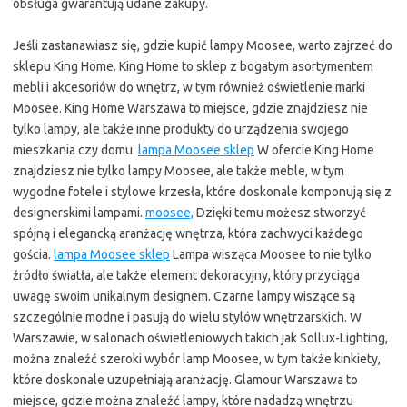
obsługa gwarantują udane zakupy.
Jeśli zastanawiasz się, gdzie kupić lampy Moosee, warto zajrzeć do
sklepu King Home. King Home to sklep z bogatym asortymentem
mebli i akcesoriów do wnętrz, w tym również oświetlenie marki
Moosee. King Home Warszawa to miejsce, gdzie znajdziesz nie
tylko lampy, ale także inne produkty do urządzenia swojego
mieszkania czy domu.
lampa Moosee sklep
W ofercie King Home
znajdziesz nie tylko lampy Moosee, ale także meble, w tym
wygodne fotele i stylowe krzesła, które doskonale komponują się z
designerskimi lampami.
moosee,
Dzięki temu możesz stworzyć
spójną i elegancką aranżację wnętrza, która zachwyci każdego
gościa.
lampa Moosee sklep
Lampa wisząca Moosee to nie tylko
źródło światła, ale także element dekoracyjny, który przyciąga
uwagę swoim unikalnym designem. Czarne lampy wiszące są
szczególnie modne i pasują do wielu stylów wnętrzarskich. W
Warszawie, w salonach oświetleniowych takich jak Sollux-Lighting,
można znaleźć szeroki wybór lamp Moosee, w tym także kinkiety,
które doskonale uzupełniają aranżację. Glamour Warszawa to
miejsce, gdzie można znaleźć lampy, które nadadzą wnętrzu