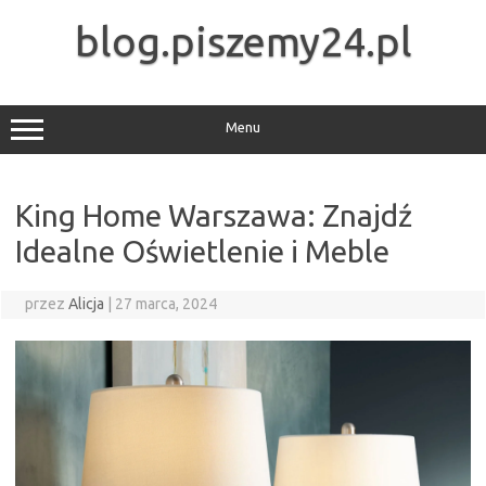
Przejdź
do
blog.piszemy24.pl
treści
Menu
King Home Warszawa: Znajdź
Idealne Oświetlenie i Meble
przez
Alicja
|
27 marca, 2024