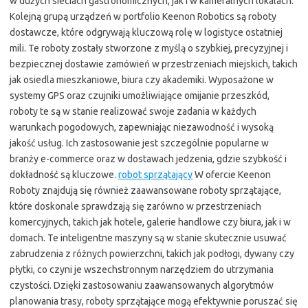
w dużych sieciach gastronomicznych, jak i w kameralnych lokalach.
Kolejną grupą urządzeń w portfolio Keenon Robotics są roboty
dostawcze, które odgrywają kluczową rolę w logistyce ostatniej
mili. Te roboty zostały stworzone z myślą o szybkiej, precyzyjnej i
bezpiecznej dostawie zamówień w przestrzeniach miejskich, takich
jak osiedla mieszkaniowe, biura czy akademiki. Wyposażone w
systemy GPS oraz czujniki umożliwiające omijanie przeszkód,
roboty te są w stanie realizować swoje zadania w każdych
warunkach pogodowych, zapewniając niezawodność i wysoką
jakość usług. Ich zastosowanie jest szczególnie popularne w
branży e-commerce oraz w dostawach jedzenia, gdzie szybkość i
dokładność są kluczowe.
robot sprzątający
W ofercie Keenon
Roboty znajdują się również zaawansowane roboty sprzątające,
które doskonale sprawdzają się zarówno w przestrzeniach
komercyjnych, takich jak hotele, galerie handlowe czy biura, jak i w
domach. Te inteligentne maszyny są w stanie skutecznie usuwać
zabrudzenia z różnych powierzchni, takich jak podłogi, dywany czy
płytki, co czyni je wszechstronnym narzędziem do utrzymania
czystości. Dzięki zastosowaniu zaawansowanych algorytmów
planowania trasy, roboty sprzątające mogą efektywnie poruszać się