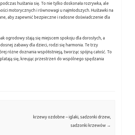
odczas huśtania się. To nie tylko doskonała rozrywka, ale
ności motorycznych i równowagi u najmłodszych. Huśtawki na
ne, aby zapewnić bezpieczne i radosne doświadczenie dla
k ogrodowy stają się miejscem spokoju dla dorosłych, a
osnej zabawy dla dzieci, rodzi się harmonia. Te trzy
órej różne doznania współistnieją, tworząc spójną całość. To
splatają się, kreując przestrzeń do wspólnego spędzania
krzewy ozdobne – iglaki, sadzonki drzew,
sadzonki krzewów
→