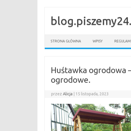
Przejdź
do
treści
blog.piszemy24.
STRONA GŁÓWNA
WPISY
REGULAM
Huśtawka ogrodowa – 
ogrodowe.
przez
Alicja
|
15 listopada, 2023