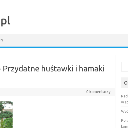
pl
IN
Szuk
Przydatne huśtawki i hamaki
O
0 komentarzy
Rad
w s
Wyd
Por
kom