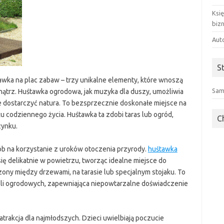
Ksi
biz
Aut
S
ka na plac zabaw – trzy unikalne elementy, które wnoszą
Sam
nątrz. Huśtawka ogrodowa, jak muzyka dla duszy, umożliwia
że dostarczyć natura. To bezsprzecznie doskonałe miejsce na
ku codziennego życia. Huśtawka ta zdobi taras lub ogród,
C
zynku.
b na korzystanie z uroków otoczenia przyrody.
huśtawka
ę delikatnie w powietrzu, tworząc idealne miejsce do
ny między drzewami, na tarasie lub specjalnym stojaku. To
bli ogrodowych, zapewniająca niepowtarzalne doświadczenie
atrakcja dla najmłodszych. Dzieci uwielbiają poczucie