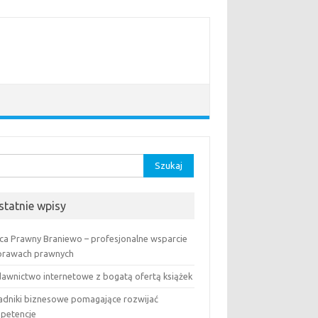
aj:
statnie wpisy
ca Prawny Braniewo – profesjonalne wsparcie
prawach prawnych
awnictwo internetowe z bogatą ofertą książek
adniki biznesowe pomagające rozwijać
petencje