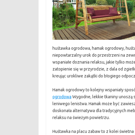
huśtawka ogrodowa, hamak ogrodowy, huśtaw
niepowtarzalny urok do przestrzeni na zew
wspaniałe doznania relaksu, jakie tylko mo
zatopienie się w przyrodzie, z dala od zgieł
kreując urokliwe zakątki do błogiego odpoc
Hamak ogrodowy to kolejny wspaniały sposó
ogrodowa
Wygodne, lekkie tkaniny unoszą si
leniwego lenistwa. Hamak może być zawieszo
doskonała alternatywa dla tradycyjnych me
relaksu na świeżym powietrzu.
Huśtawka na placu zabaw to z kolei świetna 