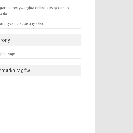
ęgarnia motywacyjna online z książkami o
nesie
omatycznie zapisany szkic
trony
ple Page
hmurka tagów