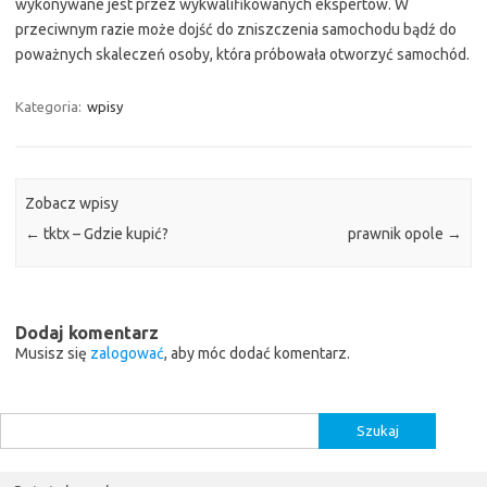
wykonywane jest przez wykwalifikowanych ekspertów. W
przeciwnym razie może dojść do zniszczenia samochodu bądź do
poważnych skaleczeń osoby, która próbowała otworzyć samochód.
Kategoria:
wpisy
Zobacz wpisy
←
tktx – Gdzie kupić?
prawnik opole
→
Dodaj komentarz
Musisz się
zalogować
, aby móc dodać komentarz.
Szukaj: