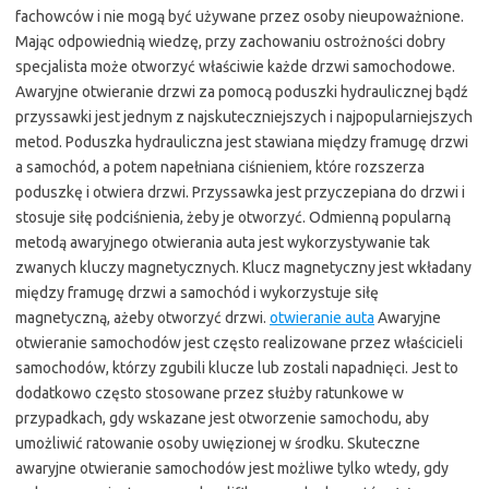
fachowców i nie mogą być używane przez osoby nieupoważnione.
Mając odpowiednią wiedzę, przy zachowaniu ostrożności dobry
specjalista może otworzyć właściwie każde drzwi samochodowe.
Awaryjne otwieranie drzwi za pomocą poduszki hydraulicznej bądź
przyssawki jest jednym z najskuteczniejszych i najpopularniejszych
metod. Poduszka hydrauliczna jest stawiana między framugę drzwi
a samochód, a potem napełniana ciśnieniem, które rozszerza
poduszkę i otwiera drzwi. Przyssawka jest przyczepiana do drzwi i
stosuje siłę podciśnienia, żeby je otworzyć. Odmienną popularną
metodą awaryjnego otwierania auta jest wykorzystywanie tak
zwanych kluczy magnetycznych. Klucz magnetyczny jest wkładany
między framugę drzwi a samochód i wykorzystuje siłę
magnetyczną, ażeby otworzyć drzwi.
otwieranie auta
Awaryjne
otwieranie samochodów jest często realizowane przez właścicieli
samochodów, którzy zgubili klucze lub zostali napadnięci. Jest to
dodatkowo często stosowane przez służby ratunkowe w
przypadkach, gdy wskazane jest otworzenie samochodu, aby
umożliwić ratowanie osoby uwięzionej w środku. Skuteczne
awaryjne otwieranie samochodów jest możliwe tylko wtedy, gdy