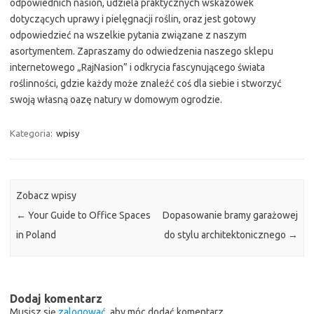
odpowiednich nasion, udziela praktycznych wskazówek
dotyczących uprawy i pielęgnacji roślin, oraz jest gotowy
odpowiedzieć na wszelkie pytania związane z naszym
asortymentem. Zapraszamy do odwiedzenia naszego sklepu
internetowego „RajNasion” i odkrycia fascynującego świata
roślinności, gdzie każdy może znaleźć coś dla siebie i stworzyć
swoją własną oazę natury w domowym ogrodzie.
Kategoria:
wpisy
Zobacz wpisy
←
Your Guide to Office Spaces
Dopasowanie bramy garażowej
in Poland
do stylu architektonicznego
→
Dodaj komentarz
Musisz się
zalogować
, aby móc dodać komentarz.