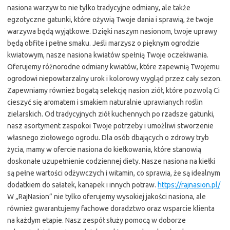
nasiona warzyw to nie tylko tradycyjne odmiany, ale także
egzotyczne gatunki, które ożywią Twoje dania i sprawią, że twoje
warzywa będą wyjątkowe. Dzięki naszym nasionom, twoje uprawy
będą obfite i pełne smaku. Jeśli marzysz o pięknym ogrodzie
kwiatowym, nasze nasiona kwiatów spełnią Twoje oczekiwania.
Oferujemy różnorodne odmiany kwiatów, które zapewnią Twojemu
ogrodowi niepowtarzalny urok i kolorowy wygląd przez cały sezon.
Zapewniamy również bogatą selekcję nasion ziół, które pozwolą Ci
cieszyć się aromatem i smakiem naturalnie uprawianych roślin
zielarskich. Od tradycyjnych ziół kuchennych po rzadsze gatunki,
nasz asortyment zaspokoi Twoje potrzeby i umożliwi stworzenie
własnego ziołowego ogrodu. Dla osób dbających o zdrowy tryb
życia, mamy w ofercie nasiona do kiełkowania, które stanowią
doskonałe uzupełnienie codziennej diety. Nasze nasiona na kiełki
są pełne wartości odżywczych i witamin, co sprawia, że są idealnym
dodatkiem do sałatek, kanapek i innych potraw.
https://rajnasion.pl/
W „RajNasion” nie tylko oferujemy wysokiej jakości nasiona, ale
również gwarantujemy fachowe doradztwo oraz wsparcie klienta
na każdym etapie. Nasz zespół służy pomocą w doborze