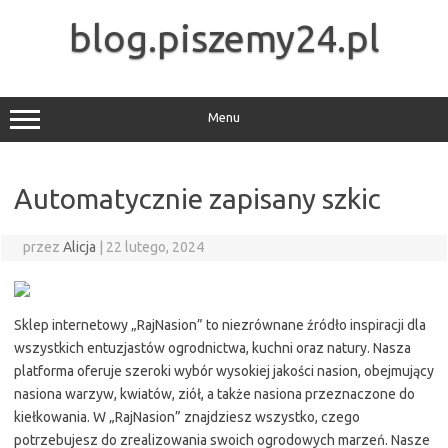
Przejdź
do
blog.piszemy24.pl
treści
Menu
Automatycznie zapisany szkic
przez
Alicja
|
22 lutego, 2024
Sklep internetowy „RajNasion” to niezrównane źródło inspiracji dla
wszystkich entuzjastów ogrodnictwa, kuchni oraz natury. Nasza
platforma oferuje szeroki wybór wysokiej jakości nasion, obejmujący
nasiona warzyw, kwiatów, ziół, a także nasiona przeznaczone do
kiełkowania. W „RajNasion” znajdziesz wszystko, czego
potrzebujesz do zrealizowania swoich ogrodowych marzeń. Nasze