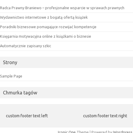
Radca Prawny Braniewo – profesjonalne wsparcie w sprawach prawnych
Wydawnictwo internetowe z bogatą ofertą książek
Poradniki biznesowe pomagające rozwijać kompetencje
Księgarnia motywacyjna online z książkami o biznesie
Automatycznie zapisany szkic
Strony
Sample Page
Chmurka tagów
custom footer text left
custom footer text right
Iconic One
Theme | Powered by
Wordpress